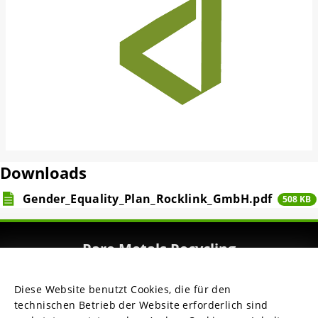
Downloads
Gender_Equality_Plan_Rocklink_GmbH.pdf
508 KB
Rare Metals Recycling
Fine Chemicals & Metals
Diese Website benutzt Cookies, die für den
technischen Betrieb der Website erforderlich sind