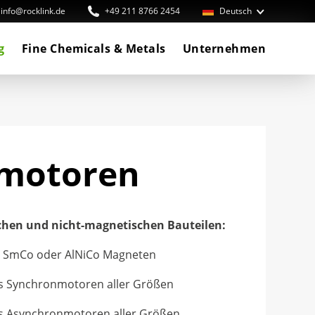
info@rocklink.de
+49 211 8766 2454
Deutsch
g
Fine Chemicals & Metals
Unternehmen
omotoren
hen und nicht-magnetischen Bauteilen:
, SmCo oder AlNiCo Magneten
us Synchronmotoren aller Größen
us Asynchronmotoren aller Größen